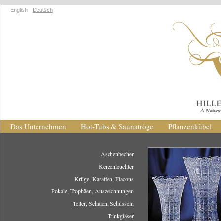
English
Deutsch
Das Unternehmen
Hot-Tubs & Saunatröge
Pflanzenkübel
Aschenbecher
Kerzenleuchter
Krüge, Karaffen, Flacons
Pokale, Trophäen, Auszeichnungen
Teller, Schalen, Schüsseln
Trinkgläser