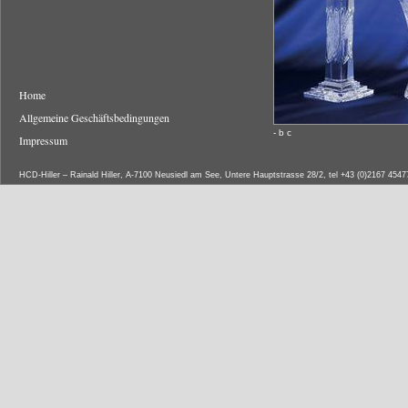
Home
Allgemeine Geschäftsbedingungen
- b c
Impressum
HCD-Hiller – Rainald Hiller, A-7100 Neusiedl am See, Untere Hauptstrasse 28/2, tel +43 (0)2167 454