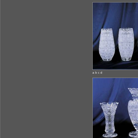
a b c d