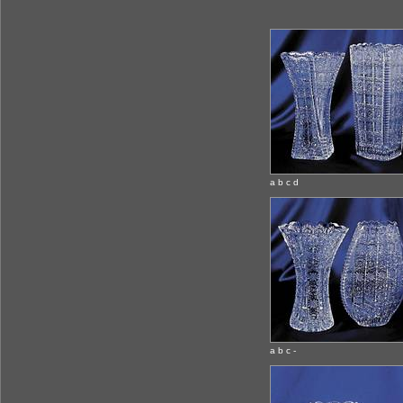
a b c d
a b c -