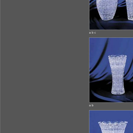
a b c
a b