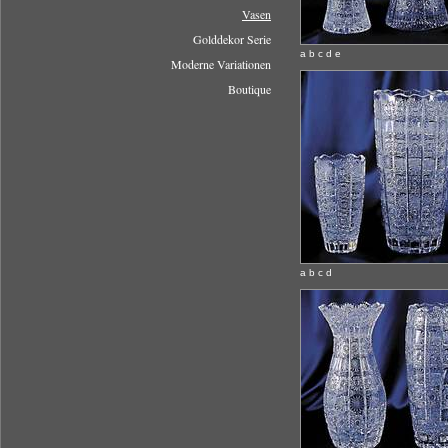
Vasen
Golddekor Serie
a b c d e
Moderne Variationen
Boutique
a b c d