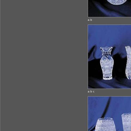
a b
a b c