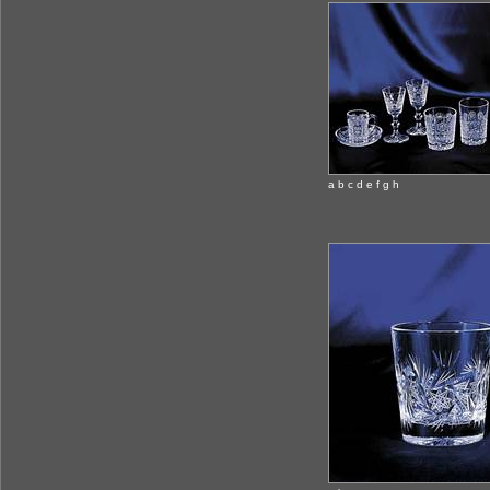
a b c d e f g h