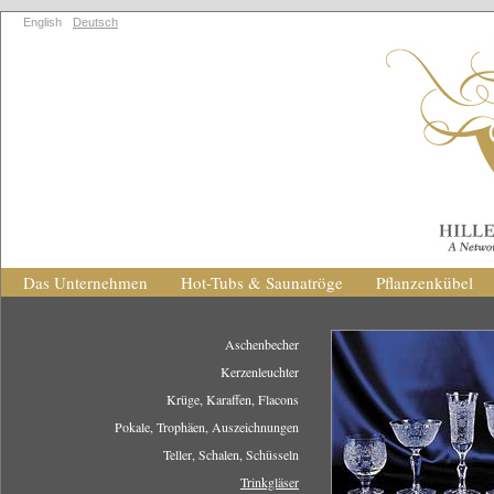
English
Deutsch
Das Unternehmen
Hot-Tubs & Saunatröge
Pflanzenkübel
Aschenbecher
Kerzenleuchter
Krüge, Karaffen, Flacons
Pokale, Trophäen, Auszeichnungen
Teller, Schalen, Schüsseln
Trinkgläser