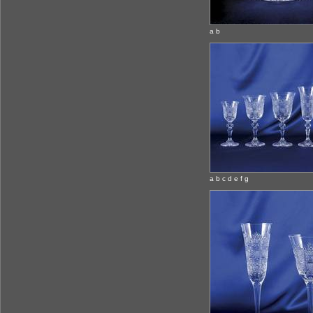
a b
a b c d e f g