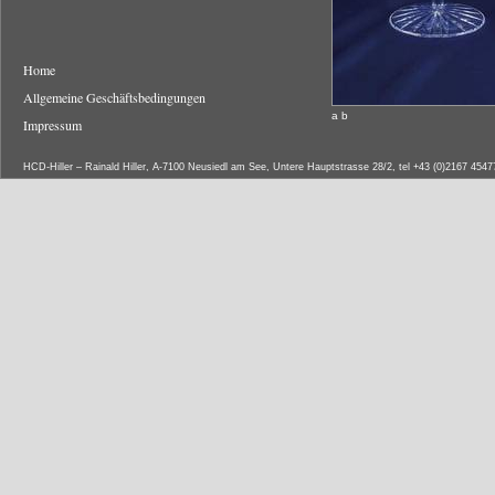
Home
Allgemeine Geschäftsbedingungen
a b
Impressum
HCD-Hiller – Rainald Hiller, A-7100 Neusiedl am See, Untere Hauptstrasse 28/2, tel +43 (0)2167 454