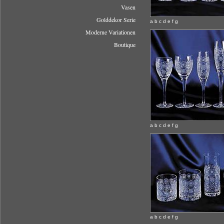
Vasen
Golddekor Serie
a b c d e f g
Moderne Variationen
Boutique
a b c d e f g
a b c d e f g